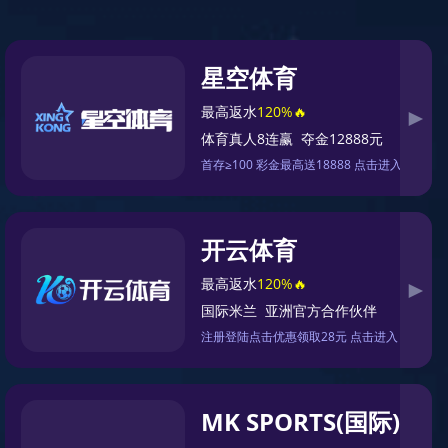
育热
体育明
服务宗
联络金沙
星
旨
8087