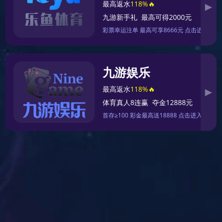
领者，他们的存在不仅仅是为了完成比赛中的任务，更是
导
中展现出的领导能力、技术水平和精神风貌，都是团队不
、团队凝聚力和比赛心态四个方面对领球员进行详细阐
仅仅是比赛中的队长，更是在场上的智囊和榜样。首先，
们进行有效的交流，调整战术和策略。其次，他们需要具
静，并在关键时刻振奋士气。最后，领球员还需展现出卓
球队冲向胜利。