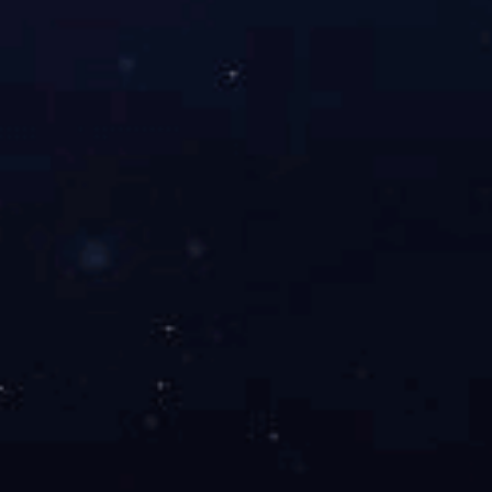
导航
网站地图
联
😄
知道金沙8087
XML
娱场
体育热点
级健
健康
体育明星
服务宗旨
联络金沙8087