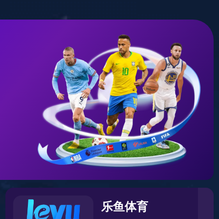
首
知道金沙
体
页
8087
点
体育明星
Home
领球员：战场上的引领者