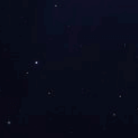
金沙(8087-js认证)娱场城-Officialwebsite - 🧧🧧
✅金沙,8087-js认证,娱场城✅金沙(8087-js认证)
城-Officialwebsite👑【dlnqj.com】👑是亚洲顶
康平台,金沙康体！金沙官网提供健身、SPA、
管理服务！金沙：8087认证,金沙健康!!!